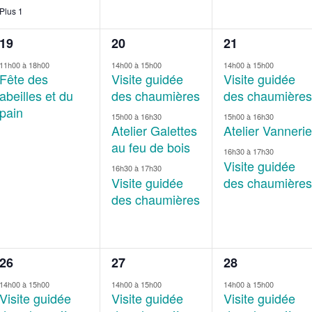
Plus 1
1
3
3
19
20
21
évènement,
évènements,
évènements,
11h00
à
18h00
14h00
à
15h00
14h00
à
15h00
Fête des
Visite guidée
Visite guidée
abeilles et du
des chaumières
des chaumières
pain
15h00
à
16h30
15h00
à
16h30
Atelier Galettes
Atelier Vannerie
au feu de bois
16h30
à
17h30
Visite guidée
16h30
à
17h30
Visite guidée
des chaumières
des chaumières
3
3
3
26
27
28
évènements,
évènements,
évènements,
14h00
à
15h00
14h00
à
15h00
14h00
à
15h00
Visite guidée
Visite guidée
Visite guidée