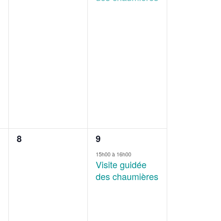
0
1
8
9
évènement,
évènement,
15h00
à
16h00
Visite guidée
des chaumières