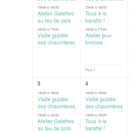
15h00
à
16h30
15h00
à
16h00
Atelier Galettes
Tous à la
au feu de bois
baratte !
16h30
à
17h30
16h00
à
17h00
Visite guidée
Atelier jeux
des chaumières
bretons
Plus 1
3
4
3
4
évènements,
évènements,
14h00
à
15h00
14h00
à
15h00
Visite guidée
Visite guidée
des chaumières
des chaumières
15h00
à
16h30
15h00
à
16h00
Atelier Galettes
Tous à la
au feu de bois
baratte !