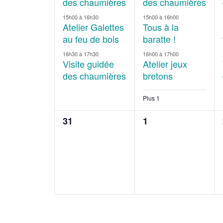
des chaumières
des chaumières
15h00
à
16h30
15h00
à
16h00
Atelier Galettes
Tous à la
au feu de bois
baratte !
16h30
à
17h30
16h00
à
17h00
Visite guidée
Atelier jeux
des chaumières
bretons
Plus 1
0
0
31
1
évènement,
évènement,