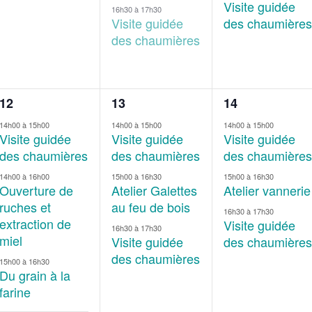
Visite guidée
16h30
à
17h30
Visite guidée
des chaumières
des chaumières
4
3
3
12
13
14
évènements,
évènements,
évènements,
14h00
à
15h00
14h00
à
15h00
14h00
à
15h00
Visite guidée
Visite guidée
Visite guidée
des chaumières
des chaumières
des chaumières
14h00
à
16h00
15h00
à
16h30
15h00
à
16h30
Ouverture de
Atelier Galettes
Atelier vannerie
ruches et
au feu de bois
16h30
à
17h30
extraction de
Visite guidée
16h30
à
17h30
miel
Visite guidée
des chaumières
des chaumières
15h00
à
16h30
Du grain à la
farine