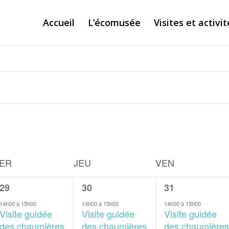
Accueil
L’écomusée
Visites et activit
ER
JEU
VEN
4
3
3
29
30
31
évènements,
évènements,
évènements,
14h00
à
15h00
14h00
à
15h00
14h00
à
15h00
Visite guidée
Visite guidée
Visite guidée
des chaumières
des chaumières
des chaumières