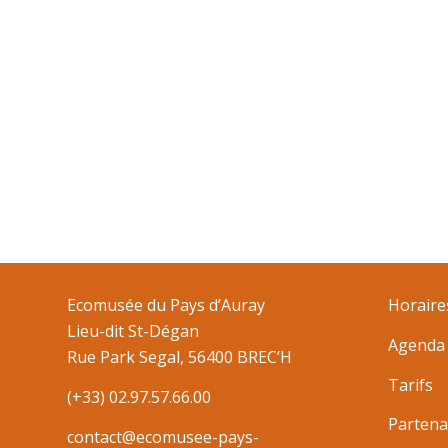
Ecomusée du Pays d’Auray
Horaire
Lieu-dit St-Dégan
Agenda
Rue Park Segal, 56400 BREC’H
Tarifs
(+33) 02.97.57.66.00
Partena
contact@ecomusee-pays-