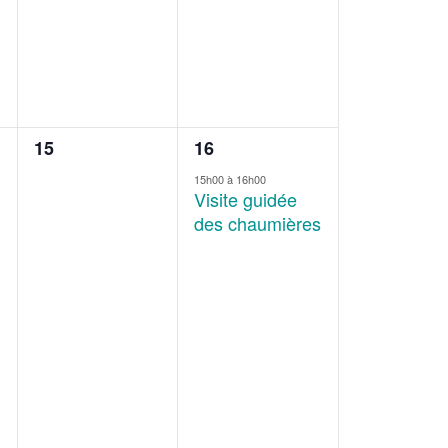
0
1
15
16
évènement,
évènement,
15h00
à
16h00
Visite guidée
des chaumières