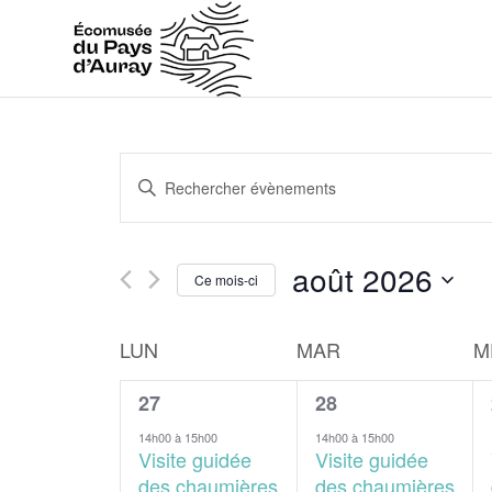
Recherche
Saisir
et
mot-
navigation
clé.
de
Rechercher
août 2026
vues
Ce mois-ci
Évènements
Évènements
Sélectionnez
par
une
Calendrier
LUN
MAR
M
mot-
date.
de
clé.
3
4
27
28
Évènements
évènements,
évènements,
14h00
à
15h00
14h00
à
15h00
Visite guidée
Visite guidée
des chaumières
des chaumières