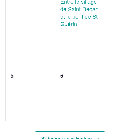
Entre le village
de Saint Dégan
et le pont de St
Guérin
0
0
5
6
évènement,
évènement,
S’abonner au calendrier