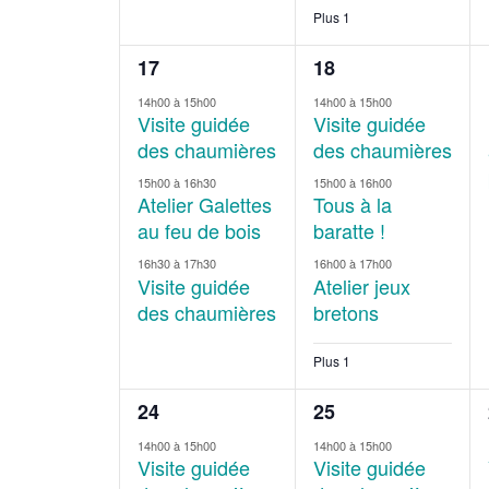
Plus 1
3
4
17
18
évènements,
évènements,
14h00
à
15h00
14h00
à
15h00
Visite guidée
Visite guidée
des chaumières
des chaumières
15h00
à
16h30
15h00
à
16h00
Atelier Galettes
Tous à la
au feu de bois
baratte !
16h30
à
17h30
16h00
à
17h00
Visite guidée
Atelier jeux
des chaumières
bretons
Plus 1
3
4
24
25
évènements,
évènements,
14h00
à
15h00
14h00
à
15h00
Visite guidée
Visite guidée