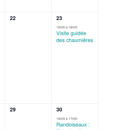
0
1
22
23
évènement,
évènement,
15h00
à
16h00
Visite guidée
des chaumières
0
1
29
30
évènement,
évènement,
14h00
à
17h00
Randoiseaux :