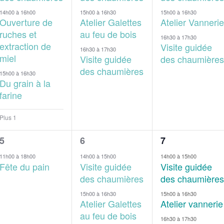
14h00
à
16h00
15h00
à
16h30
15h00
à
16h30
Ouverture de
Atelier Galettes
Atelier Vannerie
ruches et
au feu de bois
16h30
à
17h30
extraction de
Visite guidée
16h30
à
17h30
miel
Visite guidée
des chaumières
des chaumières
15h00
à
16h30
Du grain à la
farine
Plus 1
1
3
3
5
6
7
évènement,
évènements,
évènements,
11h00
à
18h00
14h00
à
15h00
14h00
à
15h00
Fête du pain
Visite guidée
Visite guidée
des chaumières
des chaumières
15h00
à
16h30
15h00
à
16h30
Atelier Galettes
Atelier vannerie
au feu de bois
16h30
à
17h30