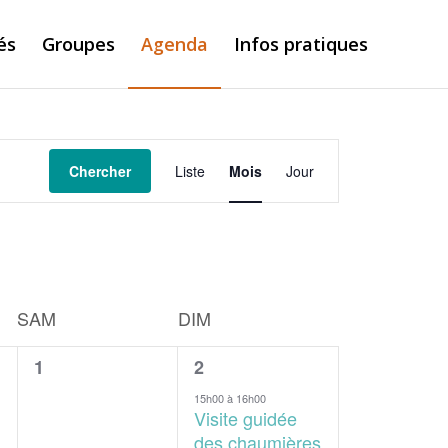
és
Groupes
Agenda
Infos pratiques
Navigation
de
Chercher
Liste
Mois
Jour
vues
Évènement
SAM
DIM
0
1
1
2
évènement,
évènement,
15h00
à
16h00
Visite guidée
des chaumières