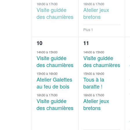
16h30
à
17h30
16h00
à
17h00
Visite guidée
Atelier jeux
des chaumières
bretons
Plus 1
3
4
10
11
évènements,
évènements,
14h00
à
15h00
14h00
à
15h00
Visite guidée
Visite guidée
des chaumières
des chaumières
15h00
à
16h30
15h00
à
16h00
Atelier Galettes
Tous à la
au feu de bois
baratte !
16h30
à
17h30
16h00
à
17h00
Visite guidée
Atelier jeux
des chaumières
bretons