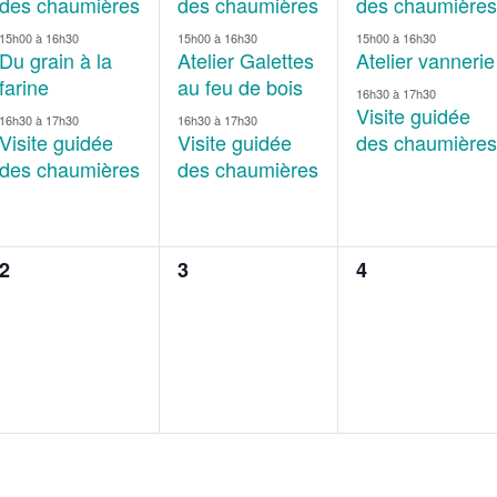
des chaumières
des chaumières
des chaumières
15h00
à
16h30
15h00
à
16h30
15h00
à
16h30
Du grain à la
Atelier Galettes
Atelier vannerie
farine
au feu de bois
16h30
à
17h30
Visite guidée
16h30
à
17h30
16h30
à
17h30
Visite guidée
Visite guidée
des chaumières
des chaumières
des chaumières
0
0
0
2
3
4
évènement,
évènement,
évènement,