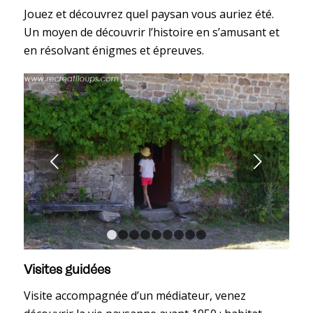
Jouez et découvrez quel paysan vous auriez été.
Un moyen de découvrir l’histoire en s’amusant et
en résolvant énigmes et épreuves.
Suivant
1
2
3
4
5
6
7
8
9
Visites guidées
Visite accompagnée d’un médiateur, venez