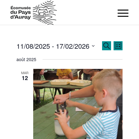
Recherch
Navigat
11/08/2025
 - 
17/02/2026
Recherche
Liste
de
et
Sélectionnez
vues
août 2025
navigation
Évènem
une
de
date.
MAR
vues
12
Évènemen