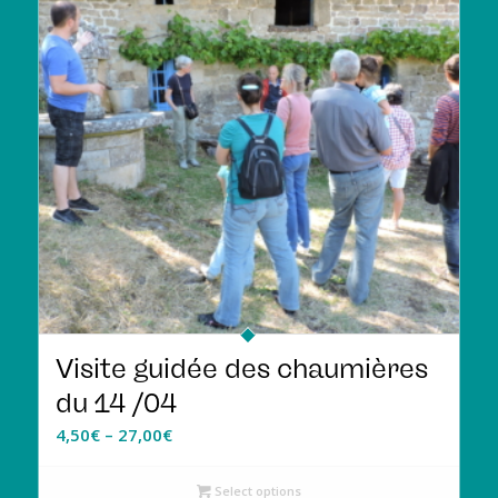
Visite guidée des chaumières
du 14 /04
4,50
€
–
27,00
€
Select options