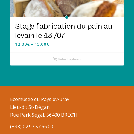
Stage fabrication du pain au
levain le 13 /07
12,00
€
–
15,00
€
Select options
Ecomusée du Pays d’Auray
Lieu-dit St-Dégan
Rue Park Segal, 56400 BREC’H
(+33) 02.97.57.66.00