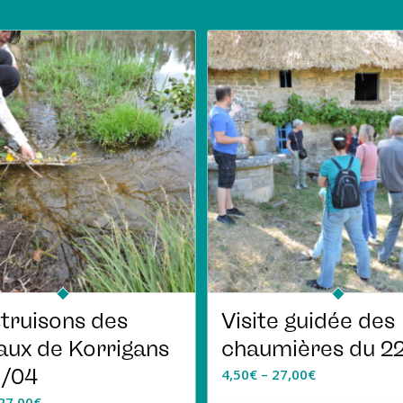
truisons des
Visite guidée des
aux de Korrigans
chaumières du 22
 /04
4,50
€
–
27,00
€
27,00
€