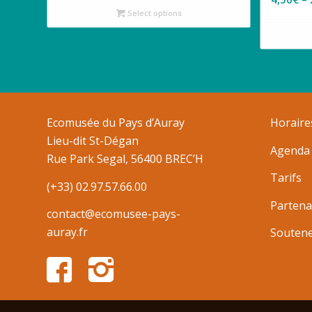
Select options
Ecomusée du Pays d’Auray
Horaire
Lieu-dit St-Dégan
Agenda
Rue Park Segal, 56400 BREC’H
Tarifs
(+33) 02.97.57.66.00
Partena
contact@ecomusee-pays-
auray.fr
Souten