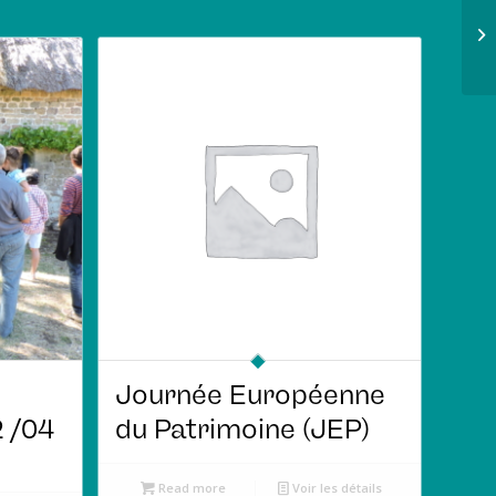
Journée Européenne
 /04
du Patrimoine (JEP)
Read more
Voir les détails