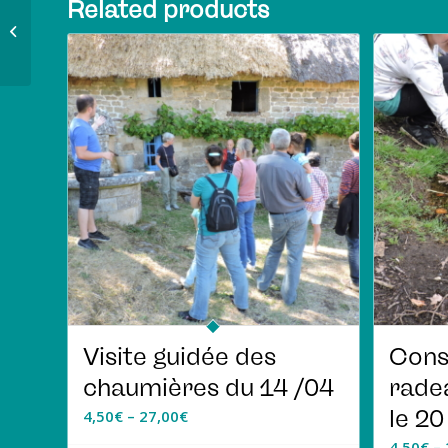
Related products
Fest-Deiz
Visite guidée des
Cons
chaumières du 14 /04
rade
le 20
4,50
€
–
27,00
€
4,50
€
–