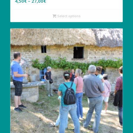
4,50
€
–
27,00
€
Select options