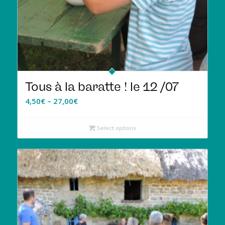
Tous à la baratte ! le 12 /07
4,50
€
–
27,00
€
Select options