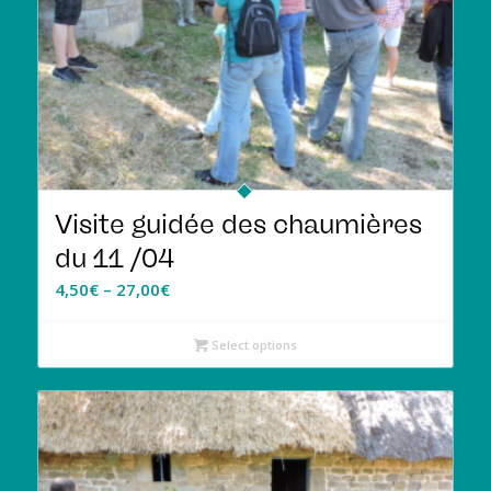
Visite guidée des chaumières
du 11 /04
4,50
€
–
27,00
€
Select options