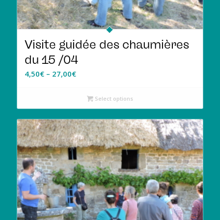
Visite guidée des chaumières
du 15 /04
4,50
€
–
27,00
€
Select options