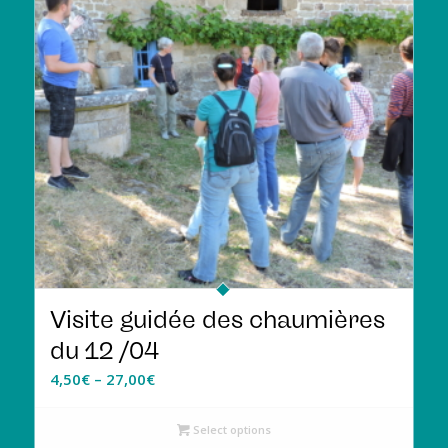
Visite guidée des chaumières
du 12 /04
4,50
€
–
27,00
€
Select options