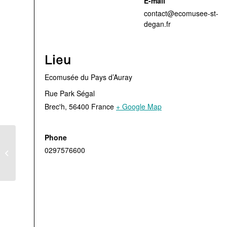
E-mail
contact@ecomusee-st-
degan.fr
Lieu
Ecomusée du Pays d’Auray
Rue Park Ségal
Brec'h
,
56400
France
+ Google Map
Phone
Visite guidée des
0297576600
chaumières