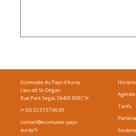
Ecomusée du Pays d’Auray
Horaire
Lieu-dit St-Dégan
Agenda
Rue Park Segal, 56400 BREC’H
Tarifs
(+33) 02.97.57.66.00
Partena
contact@ecomusee-pays-
auray.fr
Souten