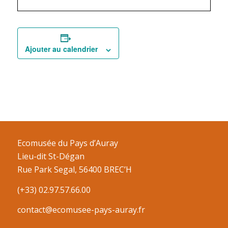
Ajouter au calendrier
Ecomusée du Pays d’Auray
Lieu-dit St-Dégan
Rue Park Segal, 56400 BREC’H
(+33) 02.97.57.66.00
contact@ecomusee-pays-auray.fr