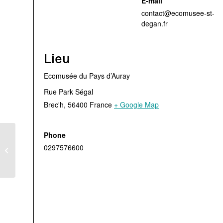
E-mail
contact@ecomusee-st-
degan.fr
Lieu
Ecomusée du Pays d’Auray
Rue Park Ségal
Brec'h
,
56400
France
+ Google Map
Phone
Visite guidée des
0297576600
chaumières