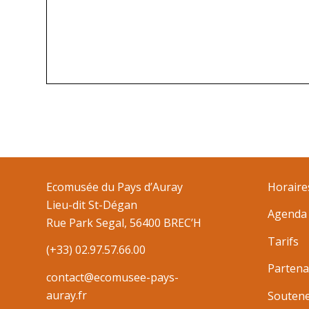
Ecomusée du Pays d’Auray
Horaire
Lieu-dit St-Dégan
Agenda
Rue Park Segal, 56400 BREC’H
Tarifs
(+33) 02.97.57.66.00
Partena
contact@ecomusee-pays-
auray.fr
Souten