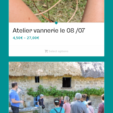
Atelier vannerie le 08 /07
4,50
€
–
27,00
€
Select options