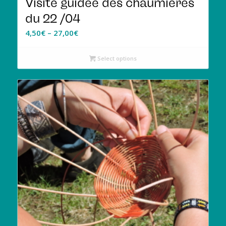
Visite guidée des chaumières
du 22 /04
4,50
€
–
27,00
€
Select options