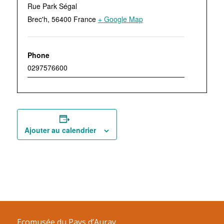
Rue Park Ségal
Brec'h
,
56400
France
+ Google Map
Phone
0297576600
Ajouter au calendrier
Ecomusée du Pays d’Auray