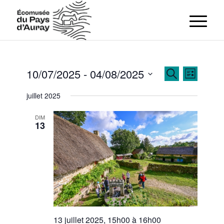
Recherch
Navigat
10/07/2025
 - 
04/08/2025
Recherche
Liste
de
et
Sélectionnez
vues
juillet 2025
navigation
Évènem
une
de
date.
DIM
vues
13
Évènemen
13 juillet 2025, 15h00
à
16h00