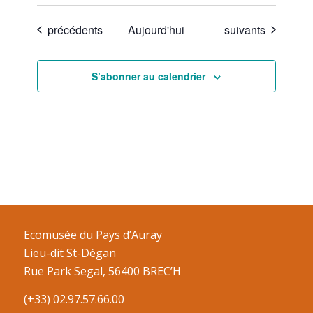
Évènements
Évènements
précédents
Aujourd'hui
suivants
S’abonner au calendrier
Ecomusée du Pays d’Auray
Lieu-dit St-Dégan
Rue Park Segal, 56400 BREC’H
(+33) 02.97.57.66.00