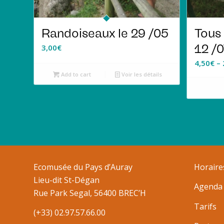
Randoiseaux le 29 /05
Tous 
12 /0
3,00
€
4,50
€
–
Add to cart
Voir les détails
Ecomusée du Pays d’Auray
Horaire
Lieu-dit St-Dégan
Agenda
Rue Park Segal, 56400 BREC’H
Tarifs
(+33) 02.97.57.66.00