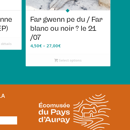
enne
Far gwenn pe du / Far
EP)
blanc ou noir ? le 21
/07
 détails
4,50
€
–
27,00
€
Select options
LA