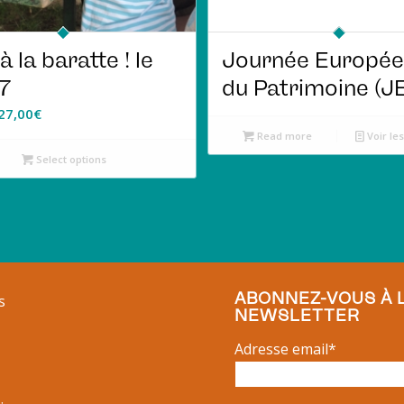
à la baratte ! le
Journée Europé
7
du Patrimoine (J
27,00
€
Read more
Voir les
Select options
ABONNEZ-VOUS À 
s
NEWSLETTER
Adresse email*