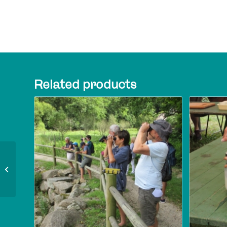
Related products
Visite guidée des
chaumières du 29 /08
17h