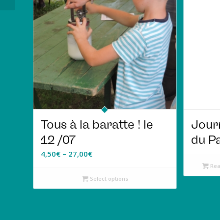
Tous à la baratte ! le
Jour
12 /07
du P
4,50
€
–
27,00
€
Rea
Select options