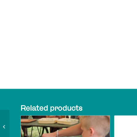
Related products
Visite guidée des
chaumières du 2 /08
17h