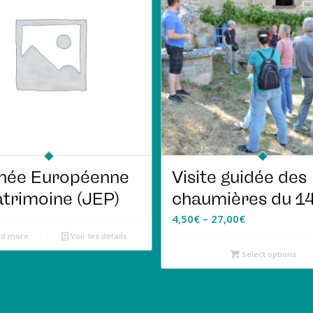
née Européenne
Visite guidée des
atrimoine (JEP)
chaumières du 14
4,50
€
–
27,00
€
d more
Voir les détails
Select options