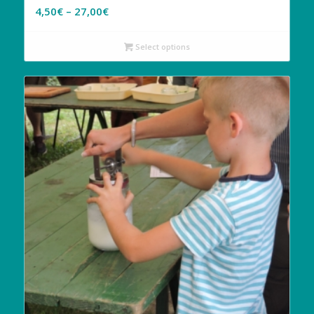
4,50
€
–
27,00
€
Select options