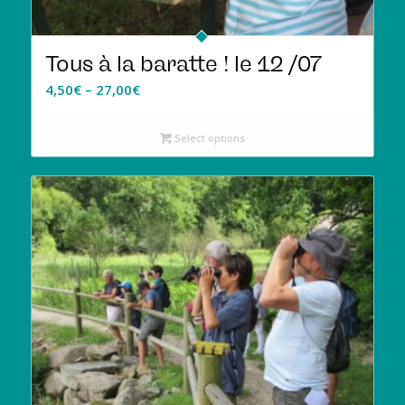
Tous à la baratte ! le 12 /07
4,50
€
–
27,00
€
Select options