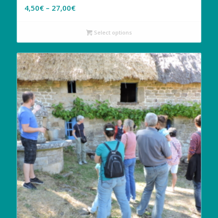
4,50
€
–
27,00
€
Select options