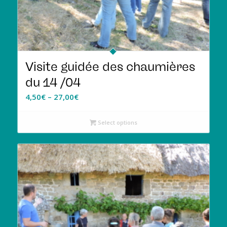
Visite guidée des chaumières
du 14 /04
4,50
€
–
27,00
€
Select options