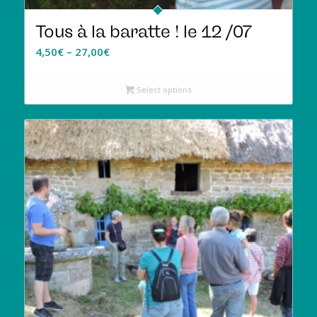
Tous à la baratte ! le 12 /07
4,50
€
–
27,00
€
Select options