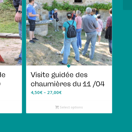
de
Visite guidée des
0
chaumières du 11 /04
4,50
€
–
27,00
€
Select options