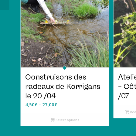
Construisons des
Ateli
radeaux de Korrigans
– Côt
le 20 /04
/07
4,50
€
–
27,00
€
Rea
Select options