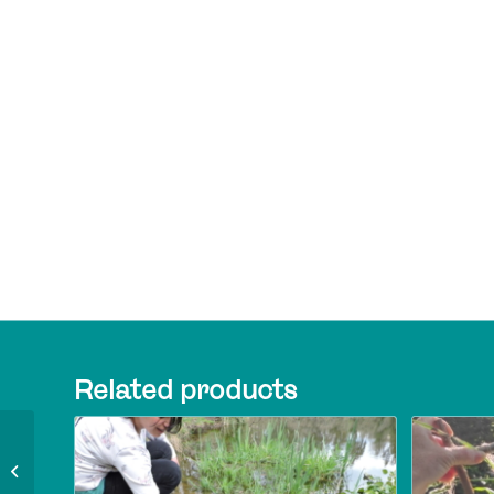
Related products
Visite guidée des
chaumières du 22 /08
17h