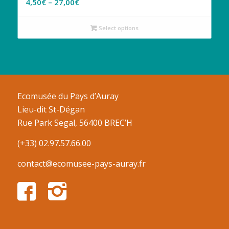
4,50
€
–
27,00
€
Select options
Ecomusée du Pays d’Auray
Lieu-dit St-Dégan
Rue Park Segal, 56400 BREC’H
(+33) 02.97.57.66.00
contact@ecomusee-pays-auray.fr