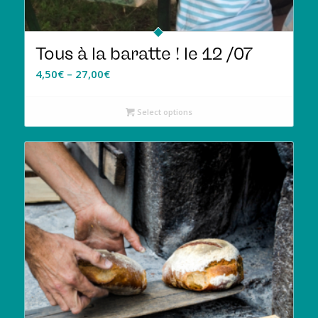
Tous à la baratte ! le 12 /07
4,50
€
–
27,00
€
Select options