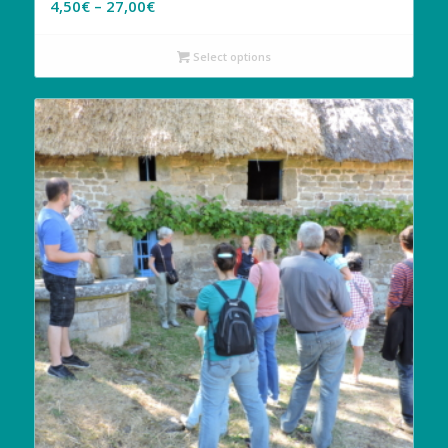
4,50
€
–
27,00
€
Select options