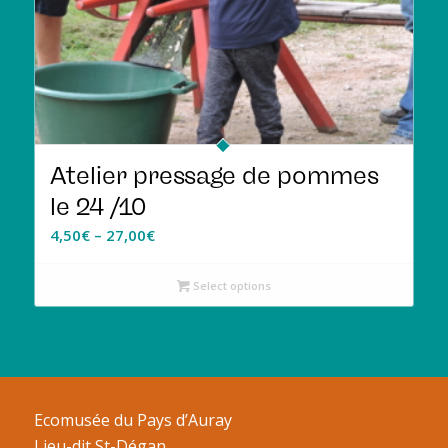
Atelier pressage de pommes
le 24 /10
4,50
€
–
27,00
€
Select options
Ecomusée du Pays d’Auray
Lieu-dit St-Dégan