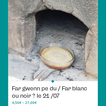
Far gwenn pe du / Far blanc
ou noir ? le 21 /07
4,50
€
–
27,00
€