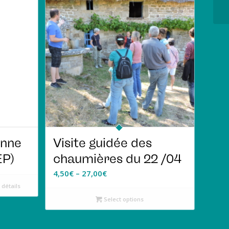
enne
Visite guidée des
EP)
chaumières du 22 /04
4,50
€
–
27,00
€
 détails
Select options