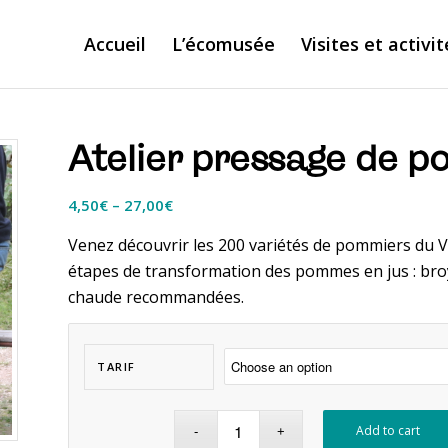
Accueil
L’écomusée
Visites et activit
Atelier pressage de p
4,50
€
–
27,00
€
Venez découvrir les 200 variétés de pommiers du V
étapes de transformation des pommes en jus : bro
chaude recommandées.
TARIF
Add to cart