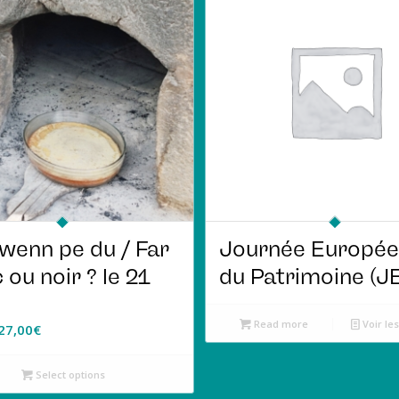
wenn pe du / Far
Journée Europé
 ou noir ? le 21
du Patrimoine (J
Read more
Voir les
27,00
€
Select options