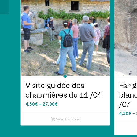
pommes le 27 /10
Visite guidée des
Far g
chaumières du 11 /04
blanc
/07
4,50
€
–
27,00
€
4,50
€
–
Select options