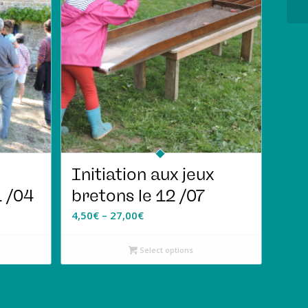
Initiation aux jeux
 /04
bretons le 12 /07
4,50
€
–
27,00
€
Select options