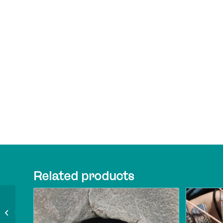
Related products
Atelier Galettes au feu
de bois 13/ 07