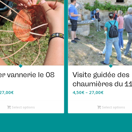
er vannerie le 08
Visite guidée des
chaumières du 11
27,00
€
4,50
€
–
27,00
€
Select options
Select options