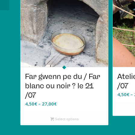
Far gwenn pe du / Far
Ateli
blanc ou noir ? le 21
/07
/07
4,50
€
–
4,50
€
–
27,00
€
Select options