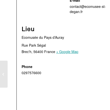
E-mail
contact@ecomusee-st-
degan.fr
Lieu
Ecomusée du Pays d’Auray
Rue Park Ségal
Brec'h
,
56400
France
+ Google Map
Phone
Visite guidée des
0297576600
chaumières