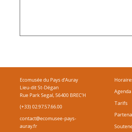
Ecomusée du Pays d’Auray
Horaire
Lieu-dit St-Dégan
Agenda
Rue Park Segal, 56400 BREC’H
Tarifs
(+33) 02.97.57.66.00
Partena
contact@ecomusee-pays-
auray.fr
Souten