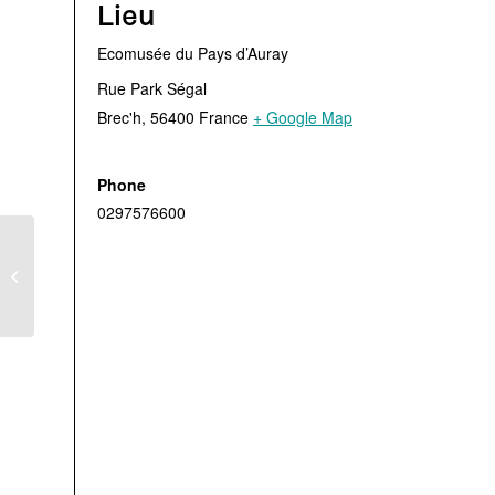
Lieu
Ecomusée du Pays d’Auray
Rue Park Ségal
Brec'h
,
56400
France
+ Google Map
Phone
0297576600
Visite guidée des
chaumières