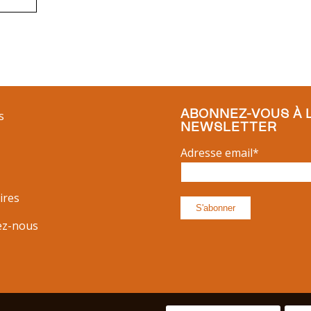
ABONNEZ-VOUS À 
s
NEWSLETTER
Adresse email*
ires
ez-nous