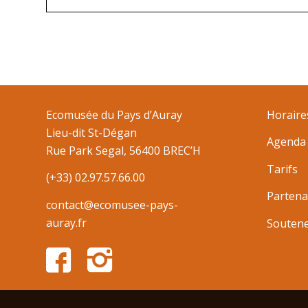
Ecomusée du Pays d’Auray
Horaire
Lieu-dit St-Dégan
Agenda
Rue Park Segal, 56400 BREC’H
Tarifs
(+33) 02.97.57.66.00
Partena
contact@ecomusee-pays-
auray.fr
Souten