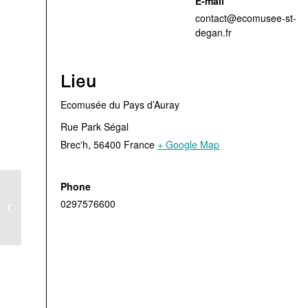
E-mail
contact@ecomusee-st-
degan.fr
Lieu
Ecomusée du Pays d’Auray
Rue Park Ségal
Brec'h
,
56400
France
+ Google Map
Phone
Atelier “ Je crée mon
0297576600
savon solide” – Gratuit