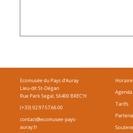
Ecomusée du Pays d’Auray
Horaire
Lieu-dit St-Dégan
Agenda
Rue Park Segal, 56400 BREC’H
Tarifs
(+33) 02.97.57.66.00
Partena
contact@ecomusee-pays-
auray.fr
Souten