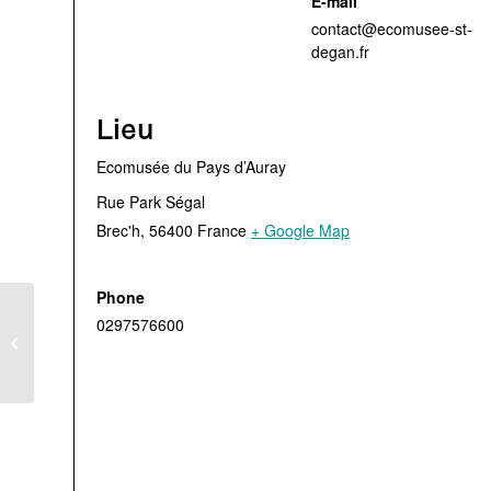
E-mail
contact@ecomusee-st-
degan.fr
Lieu
Ecomusée du Pays d’Auray
Rue Park Ségal
Brec'h
,
56400
France
+ Google Map
Phone
0297576600
Atelier Galettes au feu
de bois