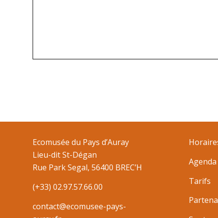
Ecomusée du Pays d’Auray
Horaire
Lieu-dit St-Dégan
Agenda
Rue Park Segal, 56400 BREC’H
Tarifs
(+33) 02.97.57.66.00
Partena
contact@ecomusee-pays-