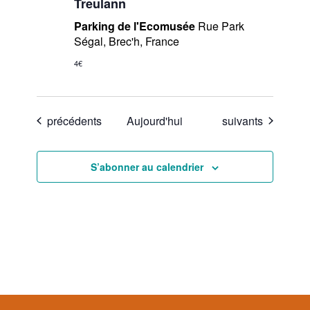
Treulann
Parking de l'Ecomusée
Rue Park
Ségal, Brec'h, France
4€
Évènements
Évènements
précédents
Aujourd'hui
suivants
S’abonner au calendrier