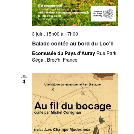
3 juin, 15h00
à
17h00
Balade contée au bord du Loc’h
Ecomusée du Pays d'Auray
Rue Park
Ségal, Brec'h, France
JEU
4