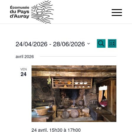
Recherch
Navigat
24/04/2026
 - 
28/06/2026
Recherche
Liste
de
et
Sélectionnez
vues
avril 2026
navigation
Évènem
une
de
date.
VEN
vues
24
Évènemen
24 avril, 15h30
à
17h00